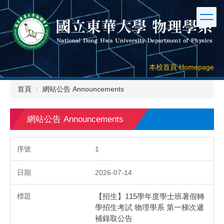
跳
到
主
要
內
容
本校首頁 Homepage
區
首頁
網站公告 Announcements
網站公告 Announcements
1
2026-07-14
【招生】115學年度學士班暑假轉
學招生考試 物理學系 第一梯次遞
補錄取公告