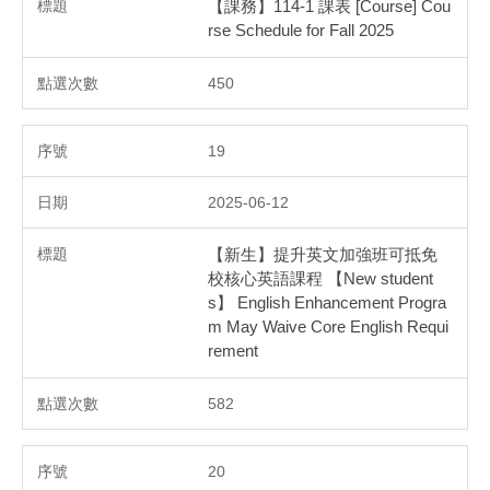
【課務】114-1 課表 [Course] Cou
rse Schedule for Fall 2025
450
19
2025-06-12
【新生】提升英文加強班可抵免
校核心英語課程 【New student
s】 English Enhancement Progra
m May Waive Core English Requi
rement
582
20