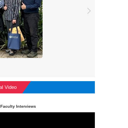
【新生公告 | For Fi
l Video
Faculty Interviews