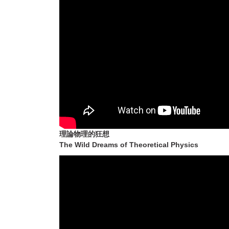
理論物理的狂想
The Wild Dreams of Theoretical Physics