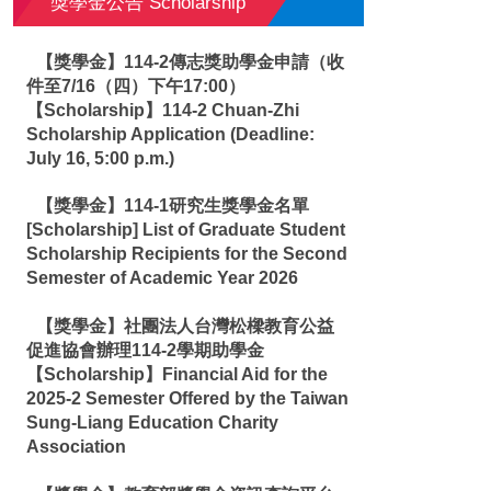
獎學金公告 Scholarship
【獎學金】114-2傳志獎助學金申請（收
件至7/16（四）下午17:00）
【Scholarship】114-2 Chuan-Zhi
Scholarship Application (Deadline:
July 16, 5:00 p.m.)
【獎學金】114-1研究生獎學金名單
[Scholarship] List of Graduate Student
Scholarship Recipients for the Second
Semester of Academic Year 2026
【獎學金】社團法人台灣松樑教育公益
促進協會辦理114-2學期助學金
【Scholarship】Financial Aid for the
2025-2 Semester Offered by the Taiwan
Sung-Liang Education Charity
Association