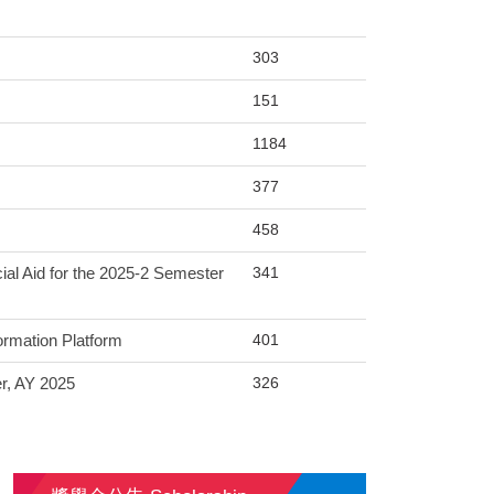
303
151
1184
377
458
341
r the 2025-2 Semester
401
ation Platform
326
 AY 2025