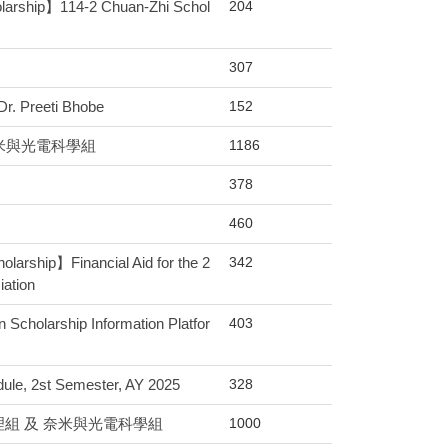
204
】114-2 Chuan-Zhi Schol
307
152
. Preeti Bhobe
1186
奈米與光電科學組
378
460
342
nancial Aid for the 2
iation
403
rship Information Platfor
328
st Semester, AY 2025
1000
組 及 奈米與光電科學組