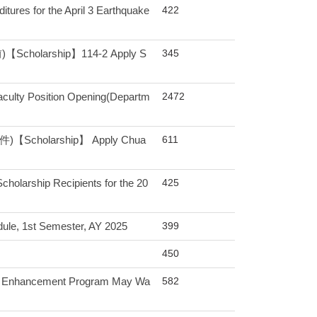
422
for the April 3 Earthquake
345
olarship】114-2 Apply S
2472
sition Opening(Departm
611
holarship】 Apply Chua
425
arship Recipients for the 20
399
st Semester, AY 2025
450
582
ncement Program May Wa