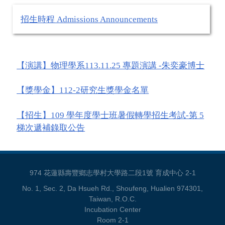
招生時程 Admissions Announcements
【演講】物理學系113.11.25 專題演講 -朱奕豪博士
【獎學金】112-2研究生獎學金名單
【招生】109 學年度學士班暑假轉學招生考試-第 5
梯次遞補錄取公告
974 花蓮縣壽豐鄉志學村大學路二段1號 育成中心 2-1
No. 1, Sec. 2, Da Hsueh Rd., Shoufeng, Hualien 974301,
Taiwan, R.O.C.
Incubation Center
Room 2-1