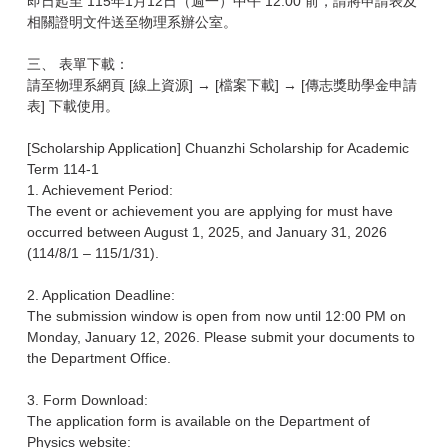
即日起至 115年1月12日（週一）中午 12:00 前，請將申請表及
相關證明文件送至物理系辦公室。
三、 表單下載：
請至物理系網頁 [線上資源] → [檔案下載] → [傳志獎助學金申請
表] 下載使用。
[Scholarship Application] Chuanzhi Scholarship for Academic
Term 114-1
1. Achievement Period:
The event or achievement you are applying for must have
occurred between August 1, 2025, and January 31, 2026
(114/8/1 – 115/1/31).
2. Application Deadline:
The submission window is open from now until 12:00 PM on
Monday, January 12, 2026. Please submit your documents to
the Department Office.
3. Form Download:
The application form is available on the Department of
Physics website: