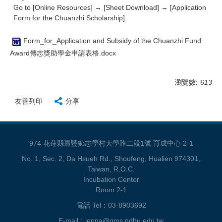
Go to [Online Resources] → [Sheet Download] → [Application
Form for the Chuanzhi Scholarship].
Form_for_Application and Subsidy of the Chuanzhi Fund
Award傳志獎助學金申請表格.docx
瀏覽數:
613
友善列印
分享
974 花蓮縣壽豐鄉志學村大學路二段1號 育成中心 2-1
No. 1, Sec. 2, Da Hsueh Rd., Shoufeng, Hualien 974301,
Taiwan, R.O.C.
Incubation Center
Room 2-1
電話 Tel：03-8903692
E-mail：jenna@gms.ndhu.edu.tw