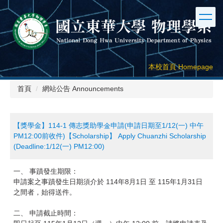
跳
到
主
要
內
容
本校首頁 Homepage
區
首頁
網站公告 Announcements
【獎學金】114-1 傳志獎助學金申請(申請日期至1/12(一) 中午
PM12:00前收件)【Scholarship】 Apply Chuanzhi Scholarship
(Deadline:1/12(一) PM12:00)
一、 事蹟發生期限：
申請案之事蹟發生日期須介於 114年8月1日 至 115年1月31日
之間者，始得送件。
二、 申請截止時間：