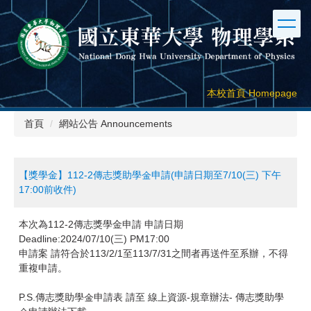
跳
到
主
要
內
容
本校首頁 Homepage
區
首頁
網站公告 Announcements
【獎學金】112-2傳志獎助學金申請(申請日期至7/10(三) 下午
17:00前收件)
本次為112-2傳志獎學金申請 申請日期
Deadline:2024/07/10(三) PM17:00
申請案 請符合於113/2/1至113/7/31之間者再送件至系辦，不得
重複申請。
P.S.傳志獎助學金申請表 請至 線上資源-規章辦法- 傳志獎助學