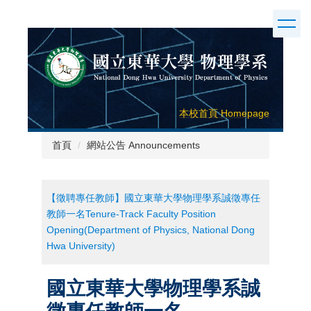
跳
到
主
要
內
本校首頁 Homepage
容
區
首頁
網站公告 Announcements
【徵聘專任教師】國立東華大學物理學系誠徵專任
教師一名Tenure-Track Faculty Position
Opening(Department of Physics, National Dong
Hwa University)
國立東華大學物理學系誠