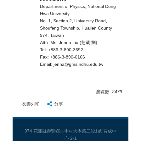
Department of Physics, National Dong
Hwa University
No. 1, Section 2, University Road,
Shoufeng Township, Hualien County
974, Taiwan
Attn: Ms. Jenna Liu (芝葳 劉)
Tel: +886-3-890-3692
Fax: +886-3-890-0166
Email: jenna@gms.ndhu.edu.tw
瀏覽數:
2479
友善列印
分享
974 花蓮縣壽豐鄉志學村大學路二段1號 育成中
心 2-1