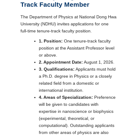
Track Faculty Member
The Department of Physics at National Dong Hwa
University (NDHU) invites applications for one
full-time tenure-track faculty position.
1. Position:
One tenure-track faculty
position at the Assistant Professor level
or above.
2. Appointment Date:
August 1, 2026.
3. Qualifications:
Applicants must hold
a Ph.D. degree in Physics or a closely
related field from a domestic or
international institution.
4. Areas of Specialization:
Preference
will be given to candidates with
expertise in nanoscience or biophysics
(experimental, theoretical, or
computational). Outstanding applicants
from other areas of physics are also