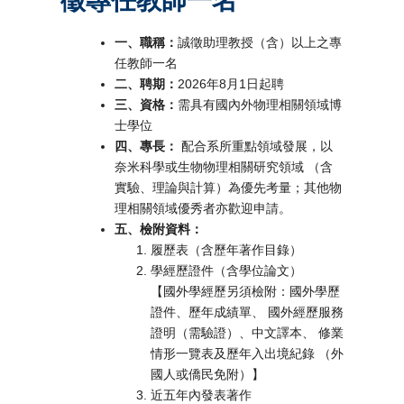
徵專任教師一名
一、職稱：
誠徵助理教授（含）以上之專
任教師一名
二、聘期：
2026年8月1日起聘
三、資格：
需具有國內外物理相關領域博
士學位
四、專長：
配合系所重點領域發展，以
奈米科學或生物物理相關研究領域 （含
實驗、理論與計算）為優先考量；其他物
理相關領域優秀者亦歡迎申請。
五、檢附資料：
履歷表（含歷年著作目錄）
學經歷證件（含學位論文）
【國外學經歷另須檢附：國外學歷
證件、歷年成績單、 國外經歷服務
證明（需驗證）、中文譯本、 修業
情形一覽表及歷年入出境紀錄 （外
國人或僑民免附）】
近五年內發表著作