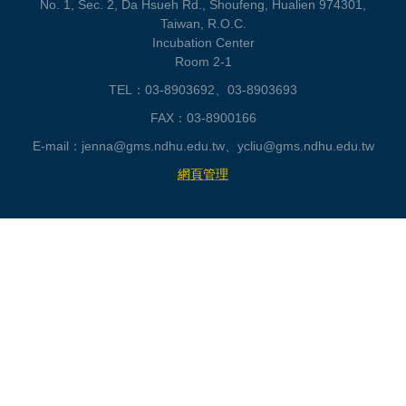
No. 1, Sec. 2, Da Hsueh Rd., Shoufeng, Hualien 974301,
Taiwan, R.O.C.
Incubation Center
Room 2-1
TEL：03-8903692、03-8903693
FAX：03-8900166
E-mail：jenna@gms.ndhu.edu.tw、ycliu@gms.ndhu.edu.tw
網頁管理