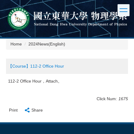
Jump
to
the
main
content
block
Home
2024News(English)
【Course】112-2 Office Hour
112-2 Office Hour，Attach。
Click Num:
1675
Print
Share